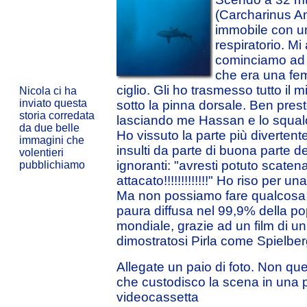
(Carcharinus Am
immobile con u
respiratorio. M
cominciamo ad a
che era una fem
ciglio. Gli ho trasmesso tutto il
Nicola ci ha
inviato questa
sotto la pinna dorsale. Ben presto
storia corredata
lasciando me Hassan e lo squalo
da due belle
Ho vissuto la parte più diverten
immagini che
insulti da parte di buona parte d
volentieri
ignoranti: "avresti potuto scaten
pubblichiamo
attacato!!!!!!!!!!!!!" Ho riso per un
Ma non possiamo fare qualcosa
paura
diffusa nel 99,9% della p
mondiale, grazie ad un film di u
dimostratosi Pirla come Spielbe
Allegate un paio di foto. Non que
che custodisco la scena in una 
videocassetta