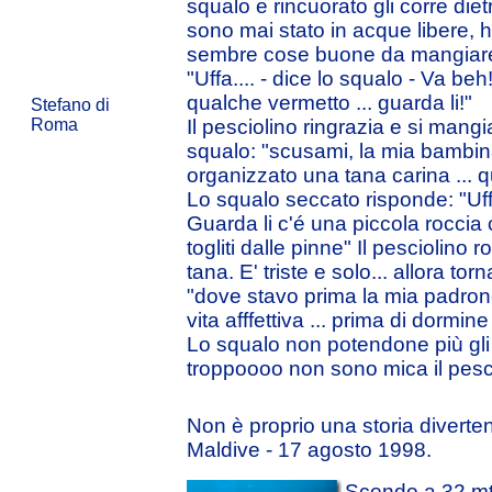
squalo e rincuorato gli corre diet
sono mai stato in acque libere,
sembre cose buone da mangiare.
"Uffa.... - dice lo squalo - Va be
qualche vermetto ... guarda li!"
Stefano di
Roma
Il pesciolino ringrazia e si mangi
squalo: "scusami, la mia bambin
organizzato una tana carina ... q
Lo squalo seccato risponde: "Uff
Guarda li c'é una piccola roccia 
togliti dalle pinne" Il pesciolino r
tana. E' triste e solo... allora tor
"dove stavo prima la mia padro
vita afffettiva ... prima di dorm
Lo squalo non potendone più gli
troppoooo non sono mica il pesc
Non è proprio una storia diverte
Maldive - 17 agosto 1998.
Scendo a 32 mt 